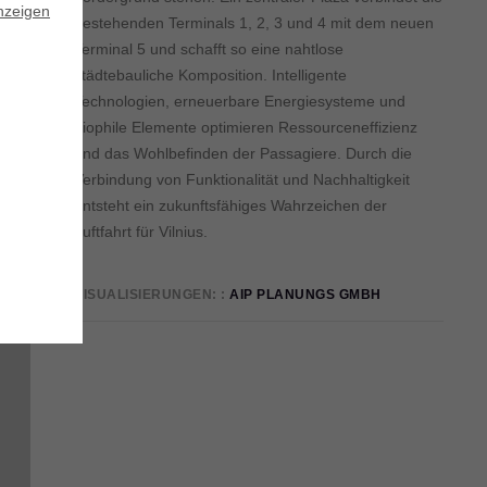
nzeigen
bestehenden Terminals 1, 2, 3 und 4 mit dem neuen
Terminal 5 und schafft so eine nahtlose
städtebauliche Komposition. Intelligente
t.
Technologien, erneuerbare Energiesysteme und
biophile Elemente optimieren Ressourceneffizienz
und das Wohlbefinden der Passagiere. Durch die
t
Verbindung von Funktionalität und Nachhaltigkeit
entsteht ein zukunftsfähiges Wahrzeichen der
Luftfahrt für Vilnius.
VISUALISIERUNGEN:
AIP PLANUNGS GMBH