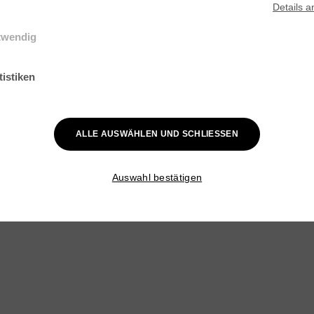
Details
a
twendig
elle Cookies werden für grundlegende Funktionen der Webseite benötig
ist gewährleistet, dass die Webseite einwandfrei funktioniert.
tistiken
k-Cookies helfen Webseiten-Besitzern zu verstehen, wie Besucher mit
en interagieren, indem Informationen anonym gesammelt und gemelde
ALLE AUSWÄHLEN UND SCHLIESSEN
Auswahl bestätigen