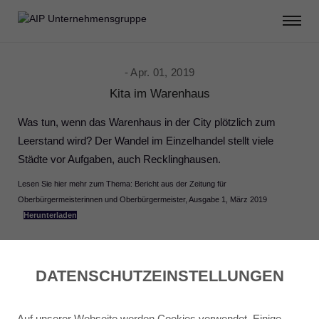
Apr. 01, 2019
Kita im Warenhaus
Was tun, wenn das Warenhaus in der City plötzlich zum
Leerstand wird? Der Wandel im Einzelhandel stellt viele
Städte vor Aufgaben, auch Recklinghausen.
Lesen Sie hier mehr zum Thema: Bericht aus der Zeitung für
Oberbürgermeisterinnen und Oberbürgermeister, Ausgabe 1, März 2019
Herunterladen
Share:
DATENSCHUTZ­EINSTELLUNGEN
0
Likes
Auf unserer Webseite werden Cookies verwendet. Einige