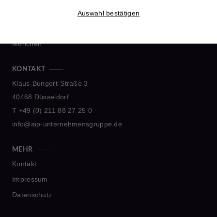
Düsseldorf
Auswahl bestätigen
Leipzig
München
KONTAKT
Klaus-Bungert-Straße 3
40468 Düsseldorf
T +49 (0) 211 88 27 25 0
info@aip-unternehmensgruppe.de
MEHR
Kontakt
Impressum
Datenschutz