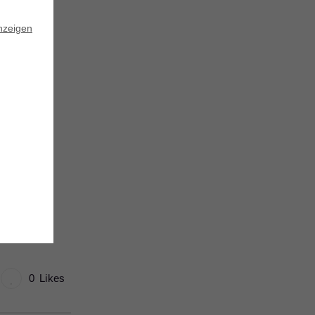
nzeigen
t.
t
saden und
0
Likes