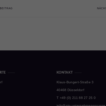
BEITRAG
NÄCH
RTE
KONTAKT
rf
Klaus-Bungert-Straße 3
40468 Düsseldorf
T +49 (0) 211 88 27 25 0
n
info@aip-unternehmensgruppe