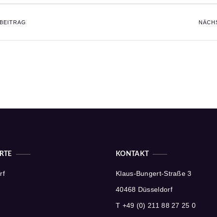
BEITRAG
NÄCH
RTE
KONTAKT
rf
Klaus-Bungert-Straße 3
40468 Düsseldorf
T +49 (0) 211 88 27 25 0
n