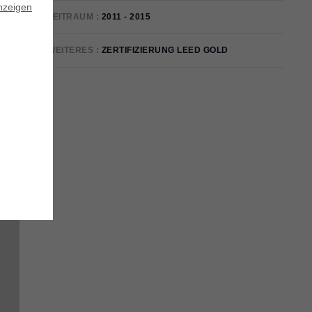
nzeigen
ZEITRAUM
2011 - 2015
WEITERES
ZERTIFIZIERUNG LEED GOLD
t.
t