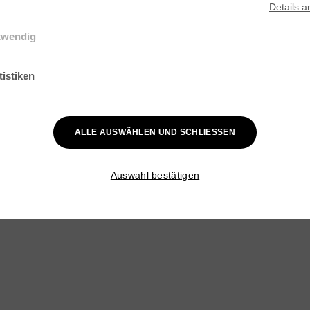
Details
a
twendig
elle Cookies werden für grundlegende Funktionen der Webseite benötig
ist gewährleistet, dass die Webseite einwandfrei funktioniert.
tistiken
k-Cookies helfen Webseiten-Besitzern zu verstehen, wie Besucher mit
en interagieren, indem Informationen anonym gesammelt und gemelde
ALLE AUSWÄHLEN UND SCHLIESSEN
Auswahl bestätigen