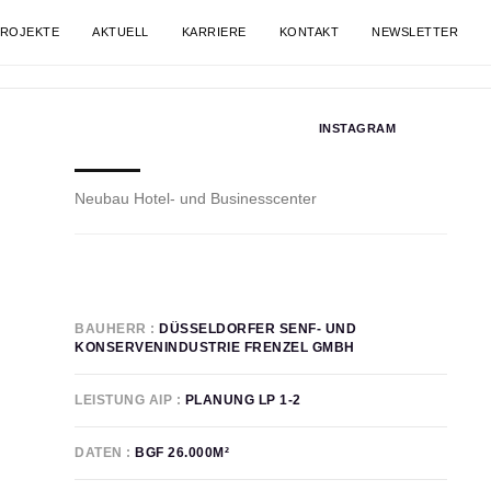
ZURÜCK
WEITER
ROJEKTE
AKTUELL
KARRIERE
KONTAKT
NEWSLETTER
INSTAGRAM
KIESHECKER WEG, DÜSSELDORF
Neubau Hotel- und Businesscenter
BAUHERR
DÜSSELDORFER SENF- UND
KONSERVENINDUSTRIE FRENZEL GMBH
LEISTUNG AIP
PLANUNG LP 1-2
DATEN
BGF 26.000M²