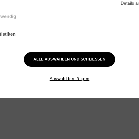
Details
a
twendig
elle Cookies werden für grundlegende Funktionen der Webseite benötig
ist gewährleistet, dass die Webseite einwandfrei funktioniert.
tistiken
k-Cookies helfen Webseiten-Besitzern zu verstehen, wie Besucher mit
en interagieren, indem Informationen anonym gesammelt und gemelde
ALLE AUSWÄHLEN UND SCHLIESSEN
Auswahl bestätigen