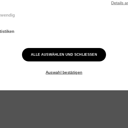
Details
a
twendig
elle Cookies werden für grundlegende Funktionen der Webseite benötig
ist gewährleistet, dass die Webseite einwandfrei funktioniert.
tistiken
k-Cookies helfen Webseiten-Besitzern zu verstehen, wie Besucher mit
en interagieren, indem Informationen anonym gesammelt und gemelde
ALLE AUSWÄHLEN UND SCHLIESSEN
Auswahl bestätigen