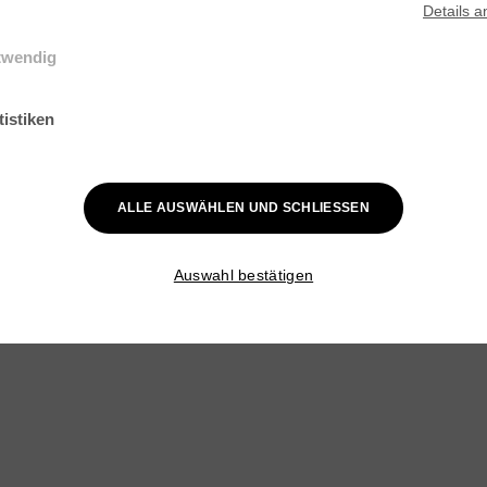
Details
a
twendig
elle Cookies werden für grundlegende Funktionen der Webseite benötig
ist gewährleistet, dass die Webseite einwandfrei funktioniert.
tistiken
k-Cookies helfen Webseiten-Besitzern zu verstehen, wie Besucher mit
en interagieren, indem Informationen anonym gesammelt und gemelde
ALLE AUSWÄHLEN UND SCHLIESSEN
Auswahl bestätigen