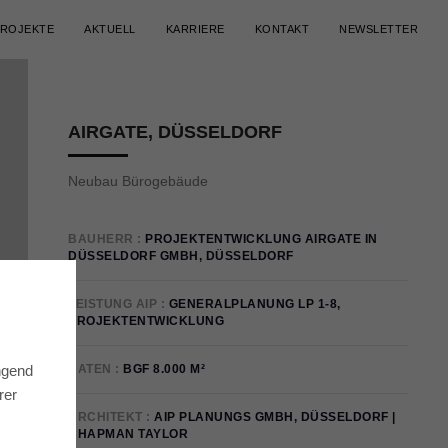
ZURÜCK
WEITER
ROJEKTE
AKTUELL
KARRIERE
KONTAKT
NEWSLETTER
AIRGATE, DÜSSELDORF
Neubau Bürogebäude
BAUHERR
PROJEKTENTWICKLUNG AIRGATE IN
DÜSSELDORF GMBH, DÜSSELDORF
LEISTUNG AIP
GENERALPLANUNG LP 1-8,
PROJEKTENTWICKLUNG
DATEN
BGF 8.000 M²
ngend
rer
ARCHITEKT
AIP PLANUNGS GMBH, DÜSSELDORF |
CHAPMAN TAYLOR