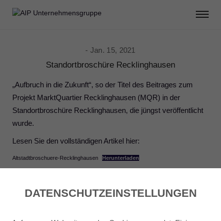
Jan. 15, 2021
Standortbroschüre Recklinghausen
„Aufbruch in die Zukunft“, so der Titel des Beitrages zum
Projekt MarktQuartier Recklinghausen (MQR) in der
Standortbroschüre Recklinghausen, die jüngst veröffentlicht
wurde.
Lesen Sie den vollständigen Artikel hier:
Altstadtbroschuere-Recklinghausen
Herunterladen
Share:
DATENSCHUTZ­EINSTELLUNGEN
2
Likes